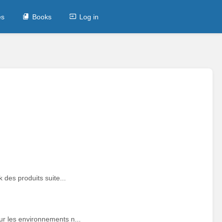
es
Books
Log in
des produits suite...
r les environnements n...