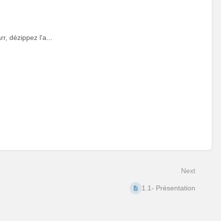
r, dézippez l'a...
Next
1.1- Présentation