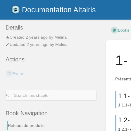
Documentation Altairis
Details
Books
Created
2 years ago
by
Mélina
Updated
2 years ago
by
Mélina
1-
Actions
Export
Présentat
1.1-
1.1.1- 
Book Navigation
1.2
Retours de produits
1.2.1-