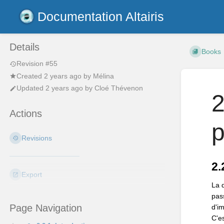
Documentation Altairis
Details
Books
Revision #55
Created
2 years ago
by
Mélina
Updated
2 years ago
by
Cloé Thévenon
2
Actions
p
Revisions
2.
Export
La 
pas
Page Navigation
d'i
C'e