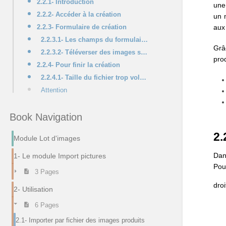
2.2.1- Introduction
une
2.2.2- Accéder à la création
un 
aux 
2.2.3- Formulaire de création
2.2.3.1- Les champs du formulaire en détail
Grâ
2.2.3.2- Téléverser des images sur le serveur depuis le module documents (GED/ECM de Dolibarr)
pro
2.2.4- Pour finir la création
2.2.4.1- Taille du fichier trop volumineuse
Attention
Book Navigation
2.
Module Lot d'images
Dan
1- Le module Import pictures
Pou
3 Pages
dro
2- Utilisation
6 Pages
2.1- Importer par fichier des images produits