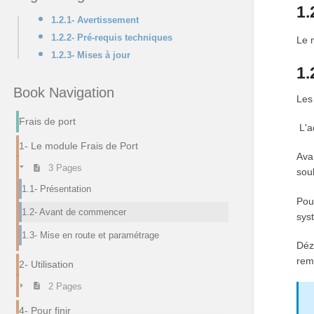
1.
1.2.1- Avertissement
1.2.2- Pré-requis techniques
Le 
1.2.3- Mises à jour
1.
Book Navigation
Les
Frais de port
L'a
1- Le module Frais de Port
Ava
3 Pages
souh
1.1- Présentation
Pou
1.2- Avant de commencer
sys
1.3- Mise en route et paramétrage
Déz
rem
2- Utilisation
2 Pages
4- Pour finir