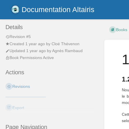
Documentation Altairis
Details
Books
Revision #5
Created
1 year ago
by
Cloé Thévenon
Updated
1 year ago
by
Agnès Rambaud
1
Book Permissions Active
Actions
1.
Revisions
Nou
le 
mod
Export
Cet
sel
Page Navigation