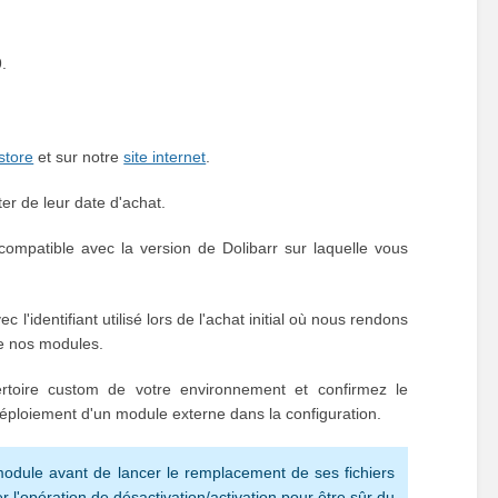
.
store
et sur notre
site internet
.
er de leur date d'achat.
compatible avec la version de Dolibarr sur laquelle vous
c l'identifiant utilisé lors de l'achat initial où nous rendons
de nos modules.
ertoire custom de votre environnement et confirmez le
déploiement d'un module externe dans la configuration.
module avant de lancer le remplacement de ses fichiers
ter l'opération de désactivation/activation pour être sûr du