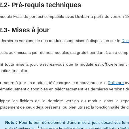
2.2- Pré-requis techniques
module Frais de port
est compatible avec Dolibarr à partir de version 19
2.3- Mises à jour
 dernières versions de nos modules sont mises à disposition sur le
Doli
ccès aux mises à jour de nos modules est gratuit pendant 1 an à compt
nt toute mise à jour, assurez-vous que le module est oﬀiciellement 
aitez l'installer.
r mettre à jour un module, téléchargez-le à nouveau sur le
Dolistore
ave
tématiquement disponibles en téléchargement les dernières versions 
ippez les fichiers de la dernière version du module dans le rép
placement de ceux déjà présents, ou bien utilisez la fonctionnalité de 
Note :
Pour le bon déroulement d'une mise à jour, désactivez le 
puis réactivez le. À l'issue de la mise à jour, il est conseillé de répé