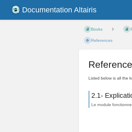
Documentation Altairis
Books
References
Referenc
Listed below is all the 
2.1- Explicati
Le module fonctionne a