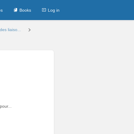
es
Books
Log in
des liaiso...
pour...