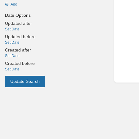
Add
Date Options
Updated after
Set Date
Updated before
Set Date
Created after
Set Date
Created before
Set Date
Update Search