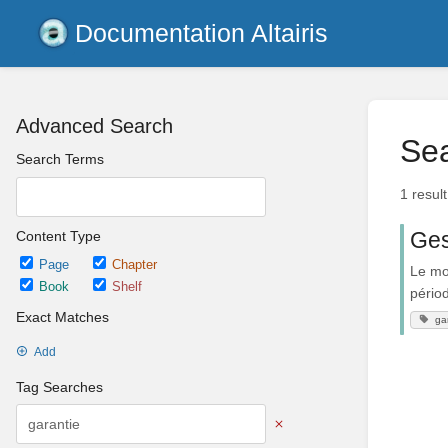
Documentation Altairis
Advanced Search
Sea
Search Terms
1 resul
Ges
Content Type
Page
Chapter
Le mod
Book
Shelf
pério
Exact Matches
ga
Add
Tag Searches